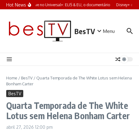
Ir para o conteúdo
Hot News
Em breve no Universal+: ELIS & EU, o documentário
Disney+ e a f
BesTV
Menu
Home
/
BesTV
/
Quarta Temporada de The White Lotus sem Helena
Bonham Carter
BesTV
Quarta Temporada de The White
Lotus sem Helena Bonham Carter
abril 27, 2026
12:00 pm