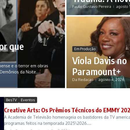
Paulo Gustavo Pereira
agosto 
or que
Em Produção
Viola Davis no
pense e o terror em obras
Paramount+
Demônios da Noite....
Da Redacao
agosto 4, 2026
BesTV
Eventos
Creative Arts: Os Prêmios Técnicos do EMMY 20
A Academia de Televisão homenageia os bastidores da TV america
programas feitos na temporada 2025\2026....