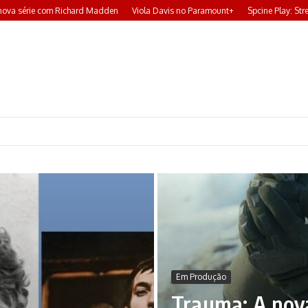
série com Richard Madden
Viola Davis no Paramount+
Spcine Play: Streamin
Em Produção
Trauma: A nov