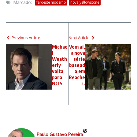
Marcado:
faroeste moderno
nova yellowstone
Previous Article
Next Article
Michae
Vem aí,
l
a nova
Weath
série
erly
basead
volta
a em
para
Reache
NCIS
r.
Paulo Gustavo Pereira