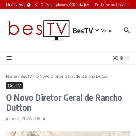
Ir para o conteúdo
Hot News
No Brasil, Os Smartphones X300 da Jov
Em breve no Universal+: 
BesTV
Menu
Home
/
BesTV
/
O Novo Diretor Geral de Rancho Dutton
BesTV
O Novo Diretor Geral de Rancho
Dutton
julho 2, 2026
1:08 pm