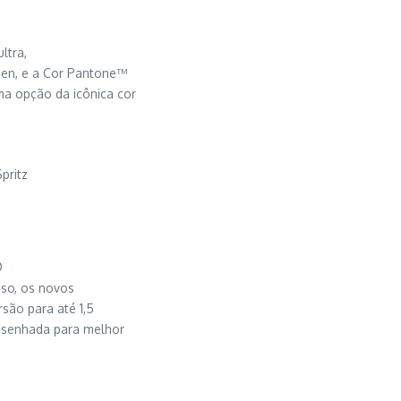
m
ltra,
een, e a Cor Pantone™
a opção da icônica cor
pritz
®
sso, os novos
são para até 1,5
esenhada para melhor