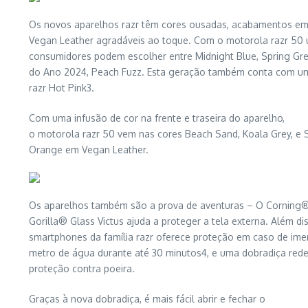
Os novos aparelhos razr têm cores ousadas, acabamentos e
Vegan Leather agradáveis ao toque. Com o motorola razr 50 u
consumidores podem escolher entre Midnight Blue, Spring Gr
do Ano 2024, Peach Fuzz. Esta geração também conta com um
razr Hot Pink3.
Com uma infusão de cor na frente e traseira do aparelho,
o motorola razr 50 vem nas cores Beach Sand, Koala Grey, e S
Orange em Vegan Leather.
Os aparelhos também são a prova de aventuras – O Corning
Gorilla® Glass Victus ajuda a proteger a tela externa. Além di
smartphones da família razr oferece proteção em caso de imer
metro de água durante até 30 minutos4, e uma dobradiça red
proteção contra poeira.
Graças à nova dobradiça, é mais fácil abrir e fechar o