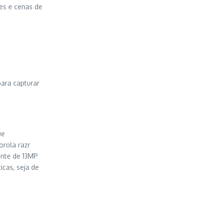
es e cenas de
ara capturar
ue
orola razr
nte de 13MP
icas, seja de