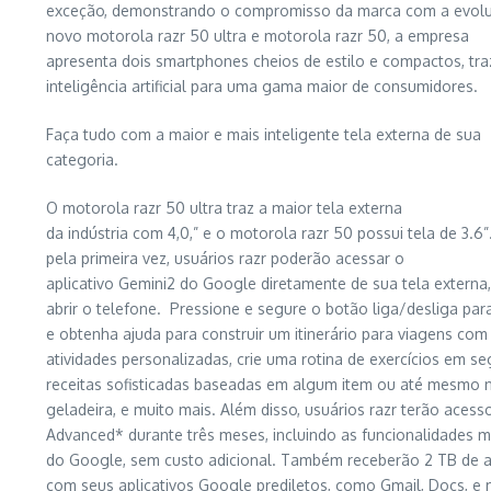
exceção, demonstrando o compromisso da marca com a evolu
novo motorola razr 50 ultra e motorola razr 50, a empresa
apresenta dois smartphones cheios de estilo e compactos, tr
inteligência artificial para uma gama maior de consumidores.
Faça tudo com a maior e mais inteligente tela externa de sua
categoria.
O motorola razr 50 ultra traz a maior tela externa
da indústria com 4,0,” e o motorola razr 50 possui tela de 3.6”
pela primeira vez, usuários razr poderão acessar o
aplicativo Gemini2 do Google diretamente de sua tela externa
abrir o telefone. Pressione e segure o botão liga/desliga par
e obtenha ajuda para construir um itinerário para viagens com
atividades personalizadas, crie uma rotina de exercícios em s
receitas sofisticadas baseadas em algum item ou até mesmo 
geladeira, e muito mais. Além disso, usuários razr terão acess
Advanced* durante três meses, incluindo as funcionalidades m
do Google, sem custo adicional. Também receberão 2 TB de
com seus aplicativos Google prediletos, como Gmail, Docs, e