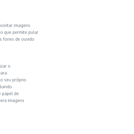
avoritar imagens
o que permite pular
s fones de ouvido
izar o
para
do seu próprio
cluindo
e papel de
gera imagens