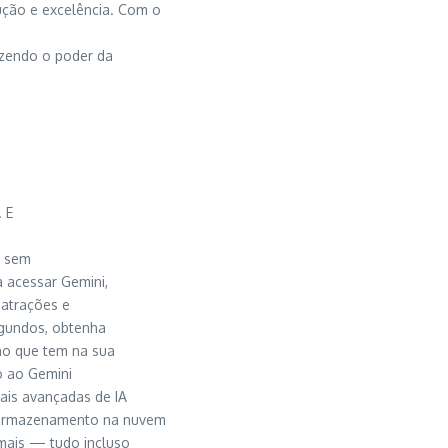
ção e excelência. Com o
azendo o poder da
. E
, sem
a acessar Gemini,
 atrações e
egundos, obtenha
no que tem na sua
o ao Gemini
ais avançadas de IA
 armazenamento na nuvem
 mais — tudo incluso