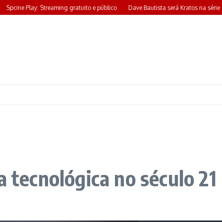
pcine Play: Streaming gratuito e público
Dave Bautista será Kratos na série Go
a tecnológica no século 21