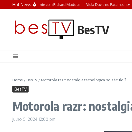
Ir para o conteúdo
Hot News
Trauma: A nova série com Richard Madden
Viola Davis no Paramount+
S
BesTV
Home
/
BesTV
/
Motorola razr: nostalgia tecnológica no século 21
BesTV
Motorola razr: nostalgi
julho 5, 2024
12:00 pm