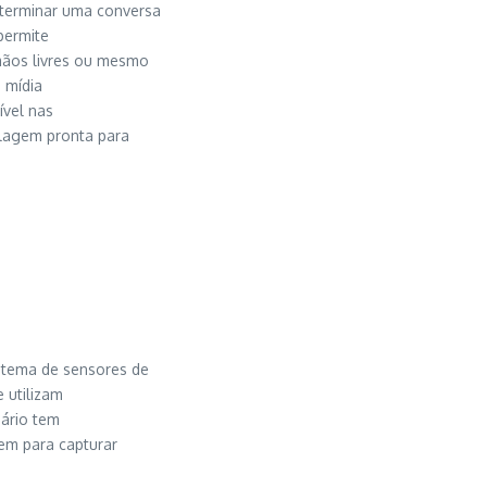
 terminar uma conversa
permite
mãos livres ou mesmo
 mídia
ível nas
olagem pronta para
stema de sensores de
 utilizam
ário tem
em para capturar