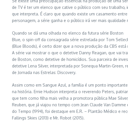
Se existe uma preocupação essencial na produção de uma sér
de TV é ter um elenco que cative o público com seu trabalho
que interpreta. É claro que quando existe um casamento entre
personagem, a série ganha e o público irá ver mais qualidade
Quando se dá uma olhada no elenco da futura série Boston
Blue, o spin-off da consagrada série estrelada por Tom Sellec
(Blue Bloods), é certo dizer que a nova produção da CBS está
A série vai mostrar o que o detetive Danny Reagan, que vai tra
de Boston, como detetive de homicídios. Sua parceira de inve
detetive Lena Silver, interpretada por Sonequa Martin-Green
de Jornada nas Estrelas: Discovery.
Assim como em Sangue Azul, a família é um ponto importante
na história. Ernie Hudson interpreta o reverendo Peters, patriarc
que tem como filha mais velha a promotora pública Mae Silver,
Reuben, que já viajou no tempo com Jean Claude Van Damme
do Tempo (1994), foi destaque em E.R. – Plantão Médico e r
Fallings Skies (2013) e Mr. Robot (2015).