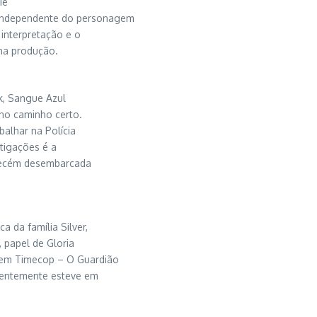
ie
, independente do personagem
 interpretação e o
 na produção.
k, Sangue Azul
 no caminho certo.
balhar na Polícia
stigações é a
, recém desembarcada
a da família Silver,
 papel de Gloria
 em Timecop – O Guardião
ecentemente esteve em