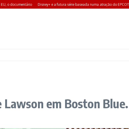
, o documentário
Disney+ e a futura série baseada numa atração do EPCOT.
e Lawson em Boston Blue.