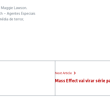
or Maggie Lawson.
ch – Agentes Especiais
édia de terror,
Next Article
Mass Effect vai virar série p