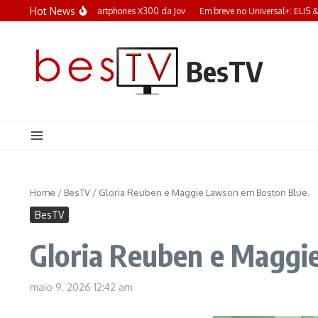
Ir para o conteúdo
Hot News
No Brasil, Os Smartphones X300 da Jov
Em breve no Universal+: ELIS & EU
BesTV
Home
/
BesTV
/
Gloria Reuben e Maggie Lawson em Boston Blue.
BesTV
Gloria Reuben e Maggi
maio 9, 2026
12:42 am