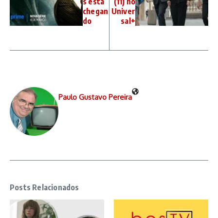
s está
(11) no
chegan
Univer
do
sal+
Paulo Gustavo Pereira
Posts Relacionados