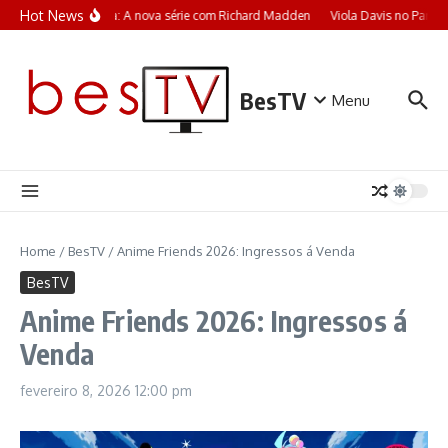
Ir para o conteúdo
Hot News
Trauma: A nova série com Richard Madden
Viola Davis no Param
BesTV
Menu
Home
/
BesTV
/
Anime Friends 2026: Ingressos á Venda
BesTV
Anime Friends 2026: Ingressos á
Venda
fevereiro 8, 2026
12:00 pm