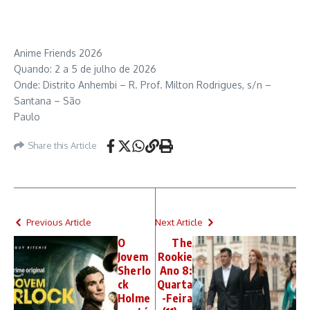
Anime Friends 2026
Quando: 2 a 5 de julho de 2026
Onde: Distrito Anhembi – R. Prof. Milton Rodrigues, s/n –
Santana – São
Paulo
Share this Article
Previous Article
Next Article
O
The
Jovem
Rookie
Sherlo
Ano 8:
ck
Quarta
Holme
-Feira