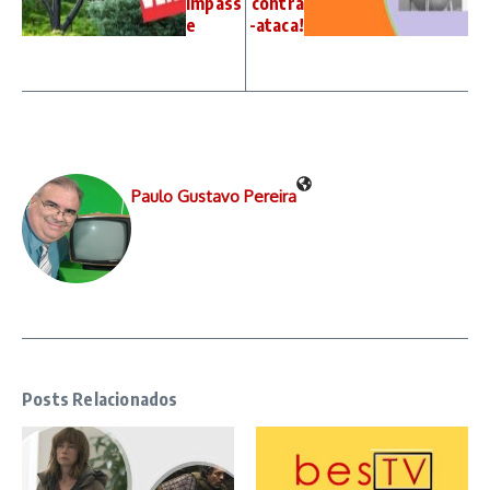
Impass
contra
e
-ataca!
Paulo Gustavo Pereira
Posts Relacionados