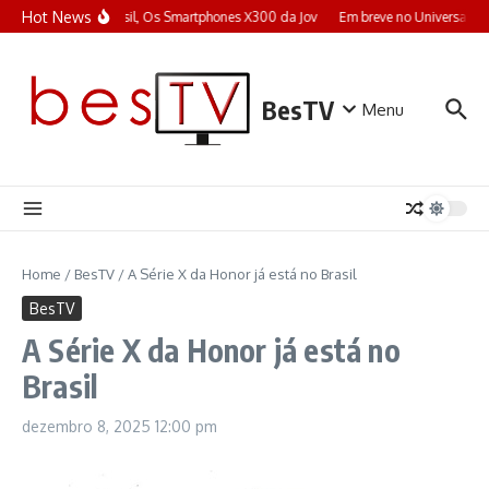
Ir para o conteúdo
Hot News
No Brasil, Os Smartphones X300 da Jov
Em breve no Universal+: 
BesTV
Menu
Home
/
BesTV
/
A Série X da Honor já está no Brasil
BesTV
A Série X da Honor já está no
Brasil
dezembro 8, 2025
12:00 pm