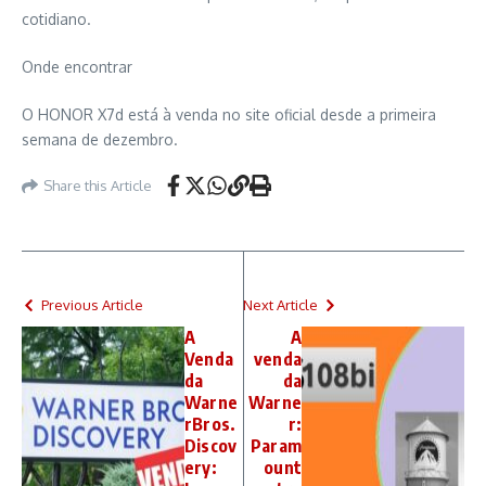
cotidiano.
Onde encontrar
O HONOR X7d está à venda no site oficial desde a primeira
semana de dezembro.
Share this Article
Previous Article
Next Article
A
A
Venda
venda
da
da
Warne
Warne
rBros.
r:
Discov
Param
ery:
ount