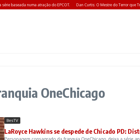
a série baseada numa atração do EPCOT.
Dan Curtis: O Mestre do Terror que Tr
ranquia OneChicago
BesTV
LaRoyce Hawkins se despede de Chicado PD: Distr
Personagem consagrado da franquia OneChicago, deixa a série após