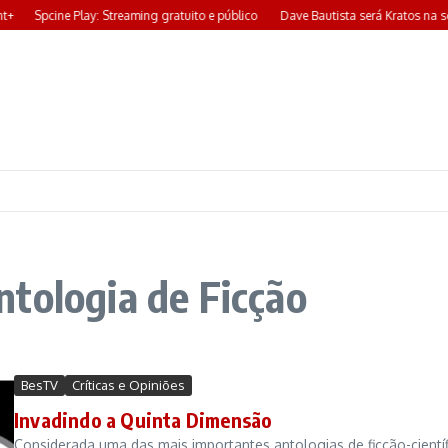
t+
Spcine Play: Streaming gratuito e público
Dave Bautista será Kratos na s
tologia de Ficção
BesTV
Críticas e Opiniões
Invadindo a Quinta Dimensão
Considerada uma das mais importantes antologias de ficção-científic